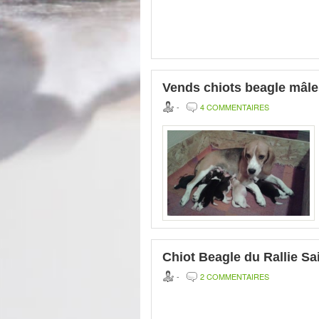
Vends chiots beagle mâl
-
4 COMMENTAIRES
Chiot Beagle du Rallie S
-
2 COMMENTAIRES