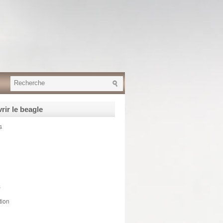
rir le beagle
s
s
tion