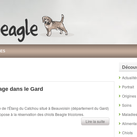
GES
Découv
Actualité
Portrait
age dans le Gard
Origines
Soins
 de l'Étang du Catchou situé à Beauvoisin (département du Gard)
opose à la réservation des chiots Beagle tricolores.
Maladie
Lire la suite
Alimenta
Chiots